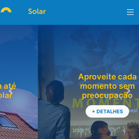
Aproveite cada
momento sem
preocupação
Previous
Nex
+ DETALHES