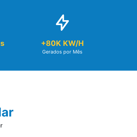
s
+
80
K KW/h
Gerados por Mês
lar
r