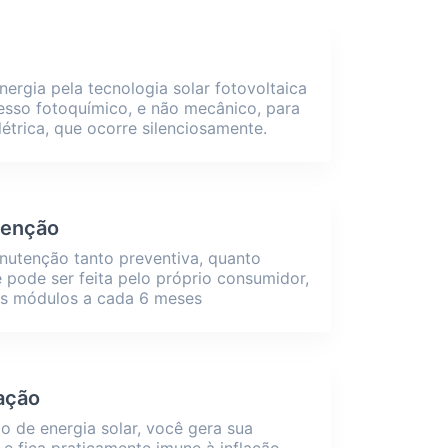
ergia pela tecnologia solar fotovoltaica
cesso fotoquímico, e não mecânico, para
létrica, que ocorre silenciosamente.
tenção
nutenção tanto preventiva, quanto
e pode ser feita pelo próprio consumidor,
os módulos a cada 6 meses
lação
 de energia solar, você gera sua
 e fica praticamente imune à inflação