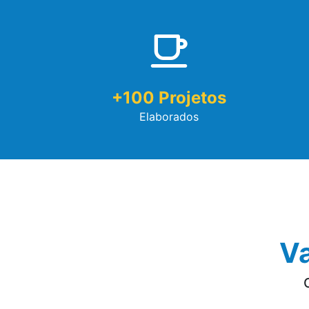
+
100
Projetos
Elaborados
Va