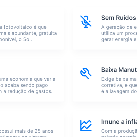
Sem Ruídos
a fotovoltaico é que
A geração de en
 mais abundante, gratuita
utiliza um pro
ponível, o Sol.
gerar energia e
Baixa Manu
 uma economia que varia
Exige baixa ma
nto acaba sendo pago
corretiva, e qu
 a redução de gastos.
é a lavagem d
Imune a inf
possui mais de 25 anos
Com a produção
vestimento no sistema
própria energia