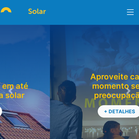
Aproveite cada
momento sem
preocupação
Previous
Nex
+ DETALHES