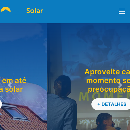
Aproveite cada
momento sem
preocupação
Previous
Nex
+ DETALHES