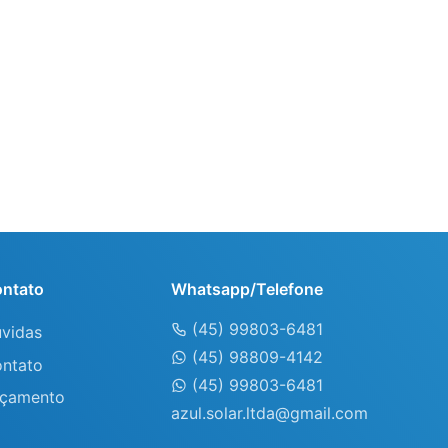
ntato
Whatsapp/Telefone
(45) 99803-6481
vidas
(45) 98809-4142
ntato
(45) 99803-6481
çamento
azul.solar.ltda@gmail.com