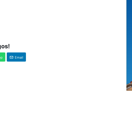
gos!
pp
Email